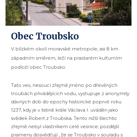
Obec Troubsko
V blízkém okolí moravské metropole, asi 8 km
západním směrem, leží na prastarém kulturním
podloží obec Troubsko.
Tato ves, nesoucí zřejmě jméno po dřevěných
troubách přivádějících vodu, vystupuje z anonymity
dávných dob do epochy historické poprvé roku
1237, kdy je v listině krále Václava I. uváděn jako
svědek Robert z Troubska. Tento nižší šlechtic
zřejmě nebyl vlastníkem celé vesnice; pozdější
prameny dosvědčují , že se Troubsko v souladu s