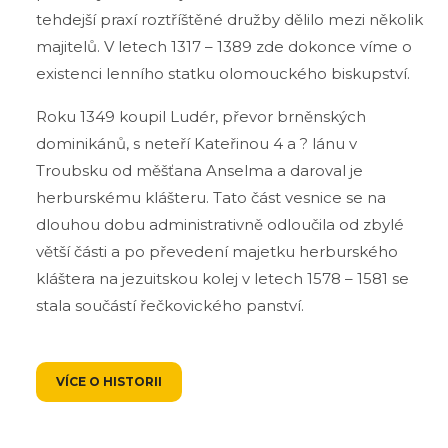
tehdejší praxí roztříštěné družby dělilo mezi několik
majitelů. V letech 1317 – 1389 zde dokonce víme o
existenci lenního statku olomouckého biskupství.
Roku 1349 koupil Ludér, převor brněnských
dominikánů, s neteří Kateřinou 4 a ? lánu v
Troubsku od měšťana Anselma a daroval je
herburskému klášteru. Tato část vesnice se na
dlouhou dobu administrativně odloučila od zbylé
větší části a po převedení majetku herburského
kláštera na jezuitskou kolej v letech 1578 – 1581 se
stala součástí řečkovického panství.
VÍCE O HISTORII