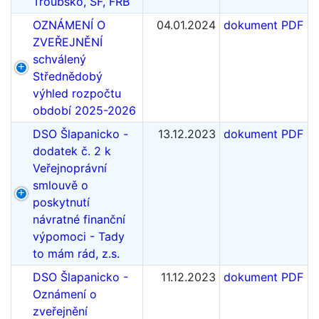
Troubsko, SF, FRB
OZNÁMENÍ O
04.01.2024
dokument PDF
ZVEŘEJNĚNÍ
schválený
Střednědobý
výhled rozpočtu
období 2025-2026
DSO Šlapanicko -
13.12.2023
dokument PDF
dodatek č. 2 k
Veřejnoprávní
smlouvě o
poskytnutí
návratné finanční
výpomoci - Tady
to mám rád, z.s.
DSO Šlapanicko -
11.12.2023
dokument PDF
Oznámení o
zveřejnění