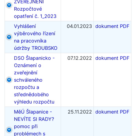
ZVEŘEJNĚNÍ
Rozpočtové
opatření č. 1_2023
Vyhlášení
04.01.2023
dokument PDF
výběrového řízení
na pracovníka
údržby TROUBSKO
DSO Šlapanicko -
07.12.2022
dokument PDF
Oznámení o
zveřejnění
schváleného
rozpočtu a
střednědobého
výhledu rozpočtu
MěÚ Šlapanice -
25.11.2022
dokument PDF
NEVÍTE SI RADY?
pomoc při
problémech s