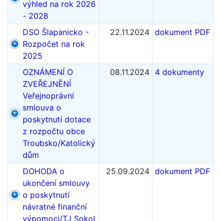
výhled na rok 2026
- 2028
DSO Šlapanicko -
22.11.2024
dokument PDF
Rozpočet na rok
2025
OZNÁMENÍ O
08.11.2024
4 dokumenty
ZVEŘEJNĚNÍ
Veřejnoprávní
smlouva o
poskytnutí dotace
z rozpočtu obce
Troubsko/Katolický
dům
DOHODA o
25.09.2024
dokument PDF
ukončení smlouvy
o poskytnutí
návratné finanční
výpomoci/TJ Sokol