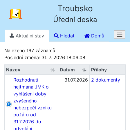
Troubsko
Úřední deska
Aktuální stav
Hledat
Domů
Stav k 9. 8. 2026 8.23
Nalezeno 167 záznamů.
Poslední změna: 31. 7. 2026 18:06:08
Název
Datum
Přílohy
Rozhodnutí
31.07.2026
2 dokumenty
hejtmana JMK o
vyhlášení doby
zvýšeného
nebezpečí vzniku
požáru od
31.7.2026 do
odvolání