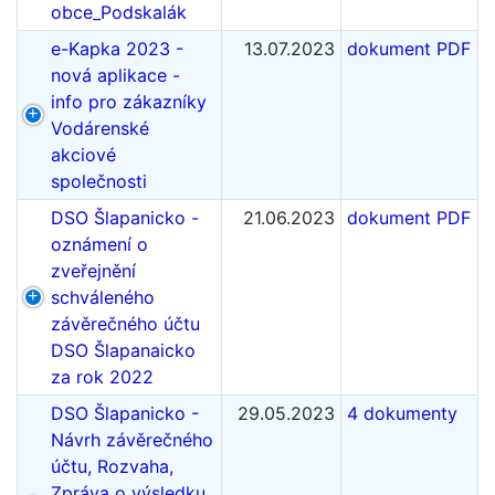
obce_Podskalák
e-Kapka 2023 -
13.07.2023
dokument PDF
nová aplikace -
info pro zákazníky
Vodárenské
akciové
společnosti
DSO Šlapanicko -
21.06.2023
dokument PDF
oznámení o
zveřejnění
schváleného
závěrečného účtu
DSO Šlapanaicko
za rok 2022
DSO Šlapanicko -
29.05.2023
4 dokumenty
Návrh závěrečného
účtu, Rozvaha,
Zpráva o výsledku